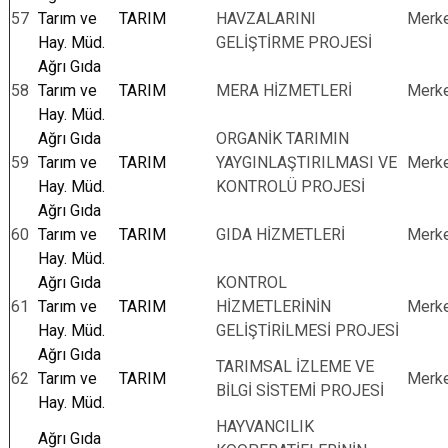
57
Tarım ve
TARIM
HAVZALARINI
Merk
Hay. Müd.
GELİŞTİRME PROJESİ
Ağrı Gıda
58
Tarım ve
TARIM
MERA HİZMETLERİ
Merk
Hay. Müd.
Ağrı Gıda
ORGANİK TARIMIN
59
Tarım ve
TARIM
YAYGINLAŞTIRILMASI VE
Merk
Hay. Müd.
KONTROLÜ PROJESİ
Ağrı Gıda
60
Tarım ve
TARIM
GIDA HİZMETLERİ
Merk
Hay. Müd.
Ağrı Gıda
KONTROL
61
Tarım ve
TARIM
HİZMETLERİNİN
Merk
Hay. Müd.
GELİŞTİRİLMESİ PROJESİ
Ağrı Gıda
TARIMSAL İZLEME VE
62
Tarım ve
TARIM
Merk
BİLGİ SİSTEMİ PROJESİ
Hay. Müd.
HAYVANCILIK
Ağrı Gıda