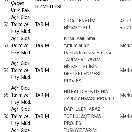
Çeçen
HİZMETLERİ
Üniv. Rek.
Ağrı Gıda
GIDA DENETİM
Ağrı 
52
Tarım ve
TARIM
HİZMETLERİ
ve 7 İ
Hay. Müd.
Ağrı Gıda
Kırsal Kalkınma
53
Tarım ve
TARIM
Yatırımlarının
Merk
Hay. Müd.
Desteklenmesi Projesi
TARIMSAL YAYIM
Ağrı Gıda
HİZMETLERİNİN
54
Tarım ve
TARIM
Merk
DESTEKLENMESİ
Hay. Müd.
PROJESİ
Ağrı Gıda
NİTRAT DİREKTİFİNİN
55
Tarım ve
TARIM
Merk
UYGULANMASI PROJESİ
Hay. Müd.
Ağrı Gıda
DAP İLLERİ ARAZİ
56
Tarım ve
TARIM
TOPLULAŞTIRMA
Merk
Hay. Müd.
PROJESİ
Ağrı Gıda
TÜRKİYE TARIM