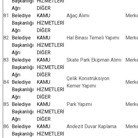
Başkanlığı
HİZMETLERİ
Ağrı
DİĞER
81
Belediye
KAMU
Ağaç Alımı
Merk
Başkanlığı
HİZMETLERİ
Ağrı
DİĞER
82
Belediye
KAMU
Hal Binası Temeli Yapımı
Merk
Başkanlığı
HİZMETLERİ
Ağrı
DİĞER
83
Belediye
KAMU
Skate Park Ekipman Alımı
Merk
Başkanlığı
HİZMETLERİ
Ağrı
DİĞER
Çelik Konstrüksiyon
84
Belediye
KAMU
Merk
Kemer Yapımı
Başkanlığı
HİZMETLERİ
Ağrı
DİĞER
85
Belediye
KAMU
Park Yapımı
Merk
Başkanlığı
HİZMETLERİ
Ağrı
DİĞER
86
Belediye
KAMU
Andezit Duvar Kaplama
Merk
Başkanlığı
HİZMETLERİ