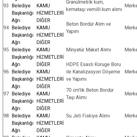
Granülmetrik kum,
93
Belediye
KAMU
Merk
kırmataşı vemilli kum alımı
Başkanlığı
HİZMETLERİ
Ağrı
DİĞER
Beton Bordür Alım ve
94
Belediye
KAMU
Merk
Yapım
Başkanlığı
HİZMETLERİ
Ağrı
DİĞER
95
Belediye
KAMU
Minyatür Maket Alımı
Merk
Başkanlığı
HİZMETLERİ
Ağrı
DİĞER
HDPE Esaslı Koruge Boru
96
Belediye
KAMU
ile Kanalizasyon Döşeme
Merk
Başkanlığı
HİZMETLERİ
ve Yapımı
Ağrı
DİĞER
70 cm'lik Beton Bordür
97
Belediye
KAMU
Merk
Taşı Alımı
Başkanlığı
HİZMETLERİ
Ağrı
DİĞER
98
Belediye
KAMU
Su Jeti Fiskiye Alımı
Merk
Başkanlığı
HİZMETLERİ
Ağrı
DİĞER