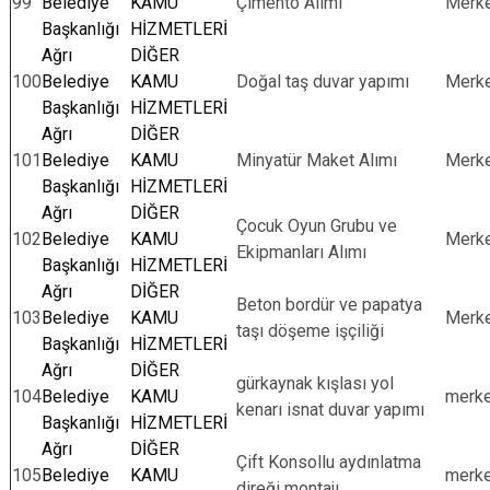
99
Belediye
KAMU
Çimento Alımı
Merk
Başkanlığı
HİZMETLERİ
Ağrı
DİĞER
100
Belediye
KAMU
Doğal taş duvar yapımı
Merk
Başkanlığı
HİZMETLERİ
Ağrı
DİĞER
101
Belediye
KAMU
Minyatür Maket Alımı
Merk
Başkanlığı
HİZMETLERİ
Ağrı
DİĞER
Çocuk Oyun Grubu ve
102
Belediye
KAMU
Merk
Ekipmanları Alımı
Başkanlığı
HİZMETLERİ
Ağrı
DİĞER
Beton bordür ve papatya
103
Belediye
KAMU
Merk
taşı döşeme işçiliği
Başkanlığı
HİZMETLERİ
Ağrı
DİĞER
gürkaynak kışlası yol
104
Belediye
KAMU
merk
kenarı isnat duvar yapımı
Başkanlığı
HİZMETLERİ
Ağrı
DİĞER
Çift Konsollu aydınlatma
105
Belediye
KAMU
merk
direği montajı