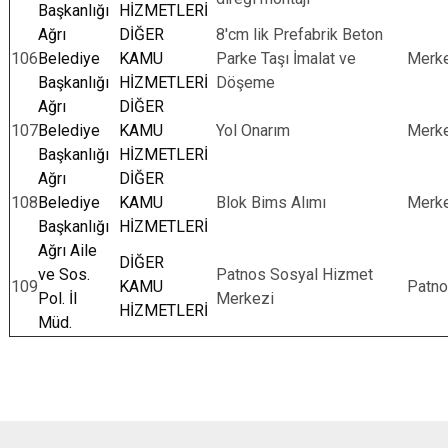
Başkanlığı
HİZMETLERİ
Ağrı
DİĞER
8'cm lik Prefabrik Beton
106
Belediye
KAMU
Parke Taşı İmalat ve
Merk
Başkanlığı
HİZMETLERİ
Döşeme
Ağrı
DİĞER
107
Belediye
KAMU
Yol Onarım
Merk
Başkanlığı
HİZMETLERİ
Ağrı
DİĞER
108
Belediye
KAMU
Blok Bims Alımı
Merk
Başkanlığı
HİZMETLERİ
Ağrı Aile
DİĞER
ve Sos.
Patnos Sosyal Hizmet
109
KAMU
Patn
Pol. İl
Merkezi
HİZMETLERİ
Müd.