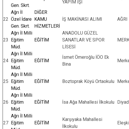
YAPIM İŞİ
Gen. Skrt.
Ağrı İl
DİĞER
22
Özel İdare
KAMU
İŞ MAKİNASI ALIMI
AĞRI
Gen. Skrt.
HİZMETLERİ
Ağrı İl Milli
ANADOLU GÜZEL
23
Eğitim
EĞİTİM
SANATLAR VE SPOR
MER
Müd.
LİSESİ
Ağrı İl Milli
İsmet Ömeroğlu İÖO Ek
24
Eğitim
EĞİTİM
Merk
Bina
Müd.
Ağrı İl Milli
25
Eğitim
EĞİTİM
Boztoprak Köyü Ortaokulu
Merk
Müd.
Ağrı İl Milli
26
Eğitim
EĞİTİM
İsa Ağa Mahallesi İlkokulu
Diyad
Müd.
Ağrı İl Milli
Karşıyaka Mahallesi
27
Eğitim
EĞİTİM
Eleşki
İlkokulu