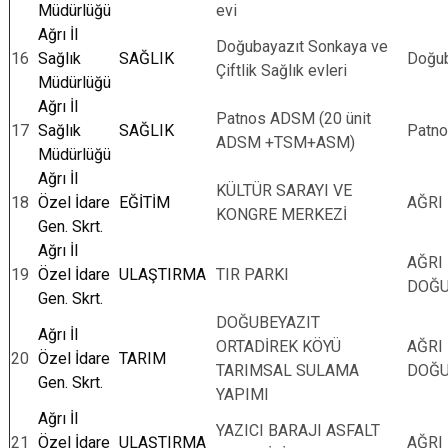
Müdürlüğü
evi
Ağrı İl
Doğubayazıt Sonkaya ve
16
Sağlık
SAĞLIK
Doğub
Çiftlik Sağlık evleri
Müdürlüğü
Ağrı İl
Patnos ADSM (20 ünit
17
Sağlık
SAĞLIK
Patn
ADSM +TSM+ASM)
Müdürlüğü
Ağrı İl
KÜLTÜR SARAYI VE
18
Özel İdare
EĞİTİM
AĞRI
KONGRE MERKEZİ
Gen. Skrt.
Ağrı İl
AĞRI
19
Özel İdare
ULAŞTIRMA
TIR PARKI
DOĞU
Gen. Skrt.
DOĞUBEYAZIT
Ağrı İl
ORTADİREK KÖYÜ
AĞRI
20
Özel İdare
TARIM
TARIMSAL SULAMA
DOĞU
Gen. Skrt.
YAPIMI
Ağrı İl
YAZICI BARAJI ASFALT
21
Özel İdare
ULAŞTIRMA
AĞRI