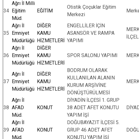
Ağrı İl Milli
Otistik Çoçuklar Eğitim
34
Eğitim
EĞİTİM
Merk
Merkezi
Müd.
Ağrı İl
DİĞER
ENGELLİLER İÇİN
MERK
35
Emniyet
KAMU
ASANSÖR VE RAMPA
İLÇE
Müdürlüğü
HİZMETLERİ
YAPIMI
Ağrı İl
DİĞER
36
Emniyet
KAMU
SPOR SALONU YAPIMI
MER
Müdürlüğü
HİZMETLERİ
BODRUM OLARAK
Ağrı İl
DİĞER
KULLANILAN ALANIN
37
Emniyet
KAMU
MER
KURUM ARŞİVİNE
Müdürlüğü
HİZMETLERİ
DÖNÜŞTÜRÜLMESİ
Ağrı İl
DİYADİN İLÇESİ 1. GRUP
38
AFAD
KONUT
38 ADET AFET KONUTU
DİYA
Müd.
YAPIM İŞİ
Ağrı İl
DOĞUBAYAZIT İLÇESİ 5.
39
AFAD
KONUT
GRUP 46 ADET AFET
DOĞU
Müd.
KONUTU YAPIM İŞİ