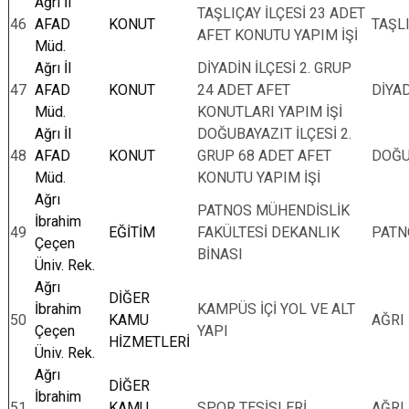
Ağrı İl
TAŞLIÇAY İLÇESİ 23 ADET
46
AFAD
KONUT
TAŞL
AFET KONUTU YAPIM İŞİ
Müd.
Ağrı İl
DİYADİN İLÇESİ 2. GRUP
47
AFAD
KONUT
24 ADET AFET
DİYA
Müd.
KONUTLARI YAPIM İŞİ
Ağrı İl
DOĞUBAYAZIT İLÇESİ 2.
48
AFAD
KONUT
GRUP 68 ADET AFET
DOĞU
Müd.
KONUTU YAPIM İŞİ
Ağrı
PATNOS MÜHENDİSLİK
İbrahim
49
EĞİTİM
FAKÜLTESİ DEKANLIK
PATN
Çeçen
BİNASI
Üniv. Rek.
Ağrı
DİĞER
İbrahim
KAMPÜS İÇİ YOL VE ALT
50
KAMU
AĞRI
Çeçen
YAPI
HİZMETLERİ
Üniv. Rek.
Ağrı
DİĞER
İbrahim
51
KAMU
SPOR TESİSLERİ
AĞRI