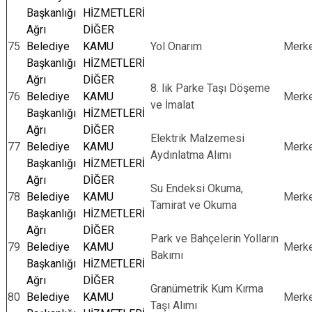
Başkanlığı
HİZMETLERİ
Ağrı
DİĞER
75
Belediye
KAMU
Yol Onarım
Merk
Başkanlığı
HİZMETLERİ
Ağrı
DİĞER
8. lik Parke Taşı Döşeme
76
Belediye
KAMU
Merk
ve İmalat
Başkanlığı
HİZMETLERİ
Ağrı
DİĞER
Elektrik Malzemesi
77
Belediye
KAMU
Merk
Aydınlatma Alımı
Başkanlığı
HİZMETLERİ
Ağrı
DİĞER
Su Endeksi Okuma,
78
Belediye
KAMU
Merk
Tamirat ve Okuma
Başkanlığı
HİZMETLERİ
Ağrı
DİĞER
Park ve Bahçelerin Yolların
79
Belediye
KAMU
Merk
Bakımı
Başkanlığı
HİZMETLERİ
Ağrı
DİĞER
Granümetrik Kum Kırma
80
Belediye
KAMU
Merk
Taşı Alımı