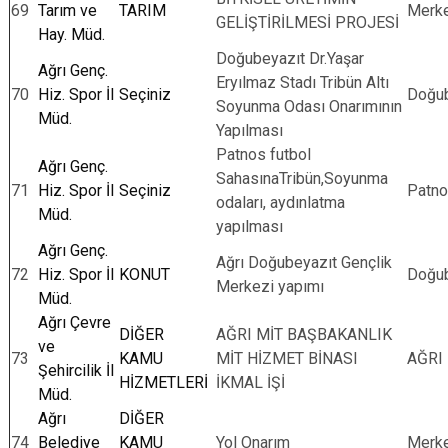
69
Tarım ve
TARIM
Merk
GELİŞTİRİLMESİ PROJESİ
Hay. Müd.
Doğubeyazıt Dr.Yaşar
Ağrı Genç.
Eryılmaz Stadı Tribün Altı
70
Hiz. Spor İl
Seçiniz
Doğub
Soyunma Odası Onarımının
Müd.
Yapılması
Patnos futbol
Ağrı Genç.
SahasınaTribün,Soyunma
71
Hiz. Spor İl
Seçiniz
Patn
odaları, aydınlatma
Müd.
yapılması
Ağrı Genç.
Ağrı Doğubeyazıt Gençlik
72
Hiz. Spor İl
KONUT
Doğub
Merkezi yapımı
Müd.
Ağrı Çevre
DİĞER
AĞRI MİT BAŞBAKANLIK
ve
73
KAMU
MİT HİZMET BİNASI
AĞRI
Şehircilik İl
HİZMETLERİ
İKMAL İŞİ
Müd.
Ağrı
DİĞER
74
Belediye
KAMU
Yol Onarım
Merk