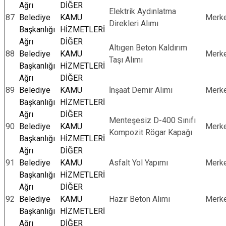
Ağrı
DİĞER
Elektrik Aydınlatma
87
Belediye
KAMU
Merk
Direkleri Alımı
Başkanlığı
HİZMETLERİ
Ağrı
DİĞER
Altıgen Beton Kaldırım
88
Belediye
KAMU
Merk
Taşı Alımı
Başkanlığı
HİZMETLERİ
Ağrı
DİĞER
89
Belediye
KAMU
İnşaat Demir Alımı
Merk
Başkanlığı
HİZMETLERİ
Ağrı
DİĞER
Menteşesiz D-400 Sınıfı
90
Belediye
KAMU
Merk
Kompozit Rögar Kapağı
Başkanlığı
HİZMETLERİ
Ağrı
DİĞER
91
Belediye
KAMU
Asfalt Yol Yapımı
Merk
Başkanlığı
HİZMETLERİ
Ağrı
DİĞER
92
Belediye
KAMU
Hazır Beton Alımı
Merk
Başkanlığı
HİZMETLERİ
Ağrı
DİĞER