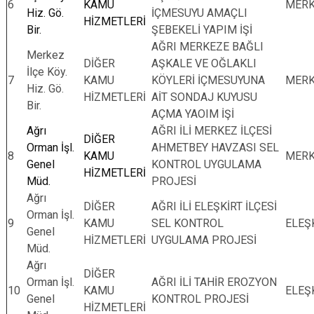
6
KAMU
MER
Hiz. Gö.
İÇMESUYU AMAÇLI
HİZMETLERİ
Bir.
ŞEBEKELİ YAPIM İŞİ
AĞRI MERKEZE BAĞLI
Merkez
DİĞER
AŞKALE VE OĞLAKLI
İlçe Köy.
7
KAMU
KÖYLERİ İÇMESUYUNA
MER
Hiz. Gö.
HİZMETLERİ
AİT SONDAJ KUYUSU
Bir.
AÇMA YAOIM İŞİ
Ağrı
AĞRI İLİ MERKEZ İLÇESİ
DİĞER
Orman İşl.
AHMETBEY HAVZASI SEL
8
KAMU
MER
Genel
KONTROL UYGULAMA
HİZMETLERİ
Müd.
PROJESİ
Ağrı
DİĞER
AĞRI İLİ ELEŞKİRT İLÇESİ
Orman İşl.
9
KAMU
SEL KONTROL
ELEŞ
Genel
HİZMETLERİ
UYGULAMA PROJESİ
Müd.
Ağrı
DİĞER
Orman İşl.
AĞRI İLİ TAHİR EROZYON
10
KAMU
ELEŞ
Genel
KONTROL PROJESİ
HİZMETLERİ