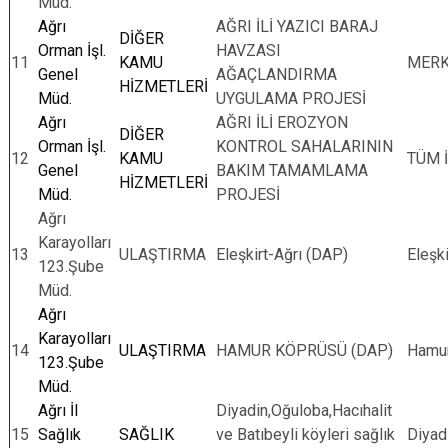
Müd.
Ağrı
AĞRI İLİ YAZICI BARAJ
DİĞER
Orman İşl.
HAVZASI
11
KAMU
MER
Genel
AĞAÇLANDIRMA
HİZMETLERİ
Müd.
UYGULAMA PROJESİ
Ağrı
AĞRI İLİ EROZYON
DİĞER
Orman İşl.
KONTROL SAHALARININ
12
KAMU
TÜM 
Genel
BAKIM TAMAMLAMA
HİZMETLERİ
Müd.
PROJESİ
Ağrı
Karayolları
13
ULAŞTIRMA
Eleşkirt-Ağrı (DAP)
Eleşki
123.Şube
Müd.
Ağrı
Karayolları
14
ULAŞTIRMA
HAMUR KÖPRÜSÜ (DAP)
Hamu
123.Şube
Müd.
Ağrı İl
Diyadin,Oğuloba,Hacıhalit
15
Sağlık
SAĞLIK
ve Batıbeyli köyleri sağlık
Diyad