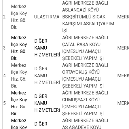
AĞRI MERKEZE BAĞLI
Merkez
ASLANGAZİ KÖYÜ
İlçe Köy.
2
ULAŞTIRMA
BSK(BİTÜMLÜ SICAK
MER
Hiz. Gö.
KARIŞIMI ASFALT)YAPIM
Bir.
İŞİ
Merkez
AĞRI MERKEZE BAĞLI
DİĞER
İlçe Köy.
ÇATALİPAŞA KÖYÜ
3
KAMU
MER
Hiz. Gö.
İÇMESUYU AMAÇLI
HİZMETLERİ
Bir.
ŞEBEKELİ YAPIM İŞİ
Merkez
AĞRI MERKEZE BAĞLI
DİĞER
İlçe Köy.
ORTAYOKUŞ KÖYÜ
4
KAMU
MER
Hiz. Gö.
İÇMESUYU AMAÇLI
HİZMETLERİ
Bir.
ŞEBEKELİ YAPIM İŞİ
Merkez
AĞRI MERKEZE BAĞLI
DİĞER
İlçe Köy.
GÜMÜŞYAZI KÖYÜ
5
KAMU
MER
Hiz. Gö.
İÇMESUYU AMAÇLI
HİZMETLERİ
Bir.
ŞEBEKELİ YAPIM İŞİ
Merkez
AĞRI MERKEZE BAĞLI
DİĞER
İlçe Köy.
AŞ.AĞADEVE KÖYÜ