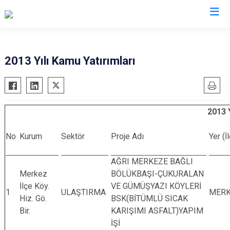
Valilikler
2013 Yılı Kamu Yatırımları
2013 Y
No
Kurum
Sektör
Proje Adı
Yer (İ
AĞRI MERKEZE BAĞLI
Merkez
BÖLÜKBAŞI-ÇUKURALAN
İlçe Köy.
VE GÜMÜŞYAZI KÖYLERİ
1
ULAŞTIRMA
MER
Hiz. Gö.
BSK(BİTÜMLÜ SICAK
Bir.
KARIŞIMI ASFALT)YAPIM
İŞİ