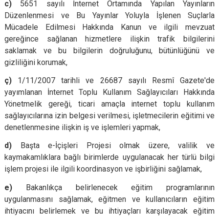
c)
5651 sayılı İnternet Ortamında Yapılan Yayınların
Düzenlenmesi ve Bu Yayınlar Yoluyla İşlenen Suçlarla
Mücadele Edilmesi Hakkında Kanun ve ilgili mevzuat
gereğince sağlanan hizmetlere ilişkin trafik bilgilerini
saklamak ve bu bilgilerin doğruluğunu, bütünlüğünü ve
gizliliğini korumak,
ç)
1/11/2007 tarihli ve 26687 sayılı Resmî Gazete'de
yayımlanan İnternet Toplu Kullanım Sağlayıcıları Hakkında
Yönetmelik gereği, ticari amaçla internet toplu kullanım
sağlayıcılarına izin belgesi verilmesi, işletmecilerin eğitimi ve
denetlenmesine ilişkin iş ve işlemleri yapmak,
d)
Başta e-İçişleri Projesi olmak üzere, valilik ve
kaymakamlıklara bağlı birimlerde uygulanacak her türlü bilgi
işlem projesi ile ilgili koordinasyon ve işbirliğini sağlamak,
e)
Bakanlıkça belirlenecek eğitim programlarının
uygulanmasını sağlamak, eğitmen ve kullanıcıların eğitim
ihtiyacını belirlemek ve bu ihtiyaçları karşılayacak eğitim