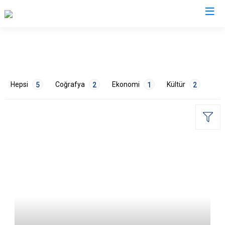
Valilikler
Hepsi
Coğrafya
Ekonomi
Kültür
5
2
1
2
ETİKETLER
Doğa
1
Göç
1
Hayvancılık
1
Mimari
1
Sanat
1