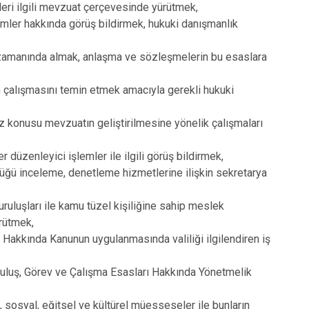
mleri ilgili mevzuat çerçevesinde yürütmek,
lemler hakkında görüş bildirmek, hukuki danışmanlık
eri zamanında almak, anlaşma ve sözleşmelerin bu esaslara
n çalışmasını temin etmek amacıyla gerekli hukuki
z konusu mevzuatın geliştirilmesine yönelik çalışmaları
r düzenleyici işlemler ile ilgili görüş bildirmek,
düğü inceleme, denetleme hizmetlerine ilişkin sekretarya
uruluşları ile kamu tüzel kişiliğine sahip meslek
ürütmek,
Hakkında Kanunun uygulanmasında valiliği ilgilendiren iş
Kuruluş, Görev ve Çalışma Esasları Hakkında Yönetmelik
i, sosyal, eğitsel ve kültürel müesseseler ile bunların