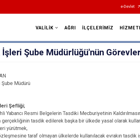
e-Devlet
VALİLİK
AĞRI
İLÇELERİMİZ
HİZMET
Valilikler
İşleri Şube Müdürlüğü'nün Görevleri
TAN
ri Şube Müdürü
eri Şefliği;
ihli Yabancı Resmi Belgelerin Tasdiki Mecburiyetinin Kaldırılmas
 gerçekliğinin tasdik edilerek başka bir ülkede yasal olarak kullanı
leri yürütmek,
zleşmesine taraf olmayan ülkelerde kullanılacak evrakın tasdik işl