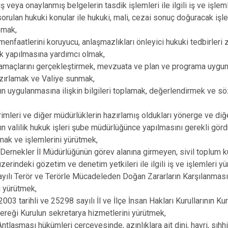
 veya onaylanmış belgelerin tasdik işlemleri ile ilgili iş ve işle
 sorulan hukuki konular ile hukuki, mali, cezai sonuç doğuracak iş
pmak,
n menfaatlerini koruyucu, anlaşmazlıkları önleyici hukuki tedbirl
k yapılmasına yardımcı olmak,
n amaçlarını gerçekleştirmek, mevzuata ve plan ve programa uygu
hazırlamak ve Valiye sunmak,
n uygulanmasına ilişkin bilgileri toplamak, değerlendirmek ve sö
irimleri ve diğer müdürlüklerin hazırlamış oldukları yönerge ve diğe
n valilik hukuk işleri şube müdürlüğünce yapılmasını gerekli gör
pmak ve işlemlerini yürütmek,
n, Dernekler İl Müdürlüğünün görev alanına girmeyen, sivil toplum k
üzerindeki gözetim ve denetim yetkileri ile ilgili iş ve işlemleri y
yılı Terör ve Terörle Mücadeleden Doğan Zararların Karşılanması 
i yürütmek,
003 tarihli ve 25298 sayılı İl ve İlçe İnsan Hakları Kurullarının 
ereği Kurulun sekretarya hizmetlerini yürütmek,
ntlaşması hükümleri çerçevesinde, azınlıklara ait dini, hayri, sıhh