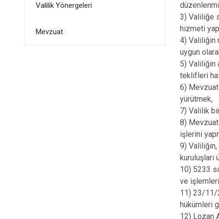
düzenlenmiş
Valilik Yönergeleri
3) Valiliğe
hizmeti ya
Mevzuat
4) Valiliği
uygun olara
5) Valiliği
teklifleri 
6) Mevzuatı
yürütmek,
7) Valilik b
8) Mevzuatı
işlerini ya
9) Valiliği
kuruluşları 
10) 5233 sa
ve işlemler
11) 23/11/2
hükümleri g
12) Lozan A