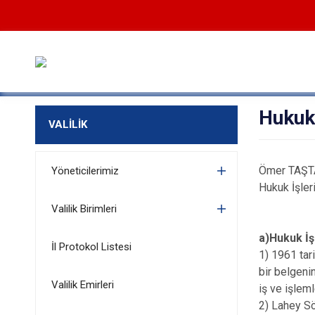
Hukuk 
VALİLİK
Ömer TAŞ
Yöneticilerimiz
Hukuk İşle
Valilik Birimleri
a)Hukuk İşl
İl Protokol Listesi
1) 1961 tar
bir belgenin
Valilik Emirleri
iş ve işlem
2) Lahey Sö