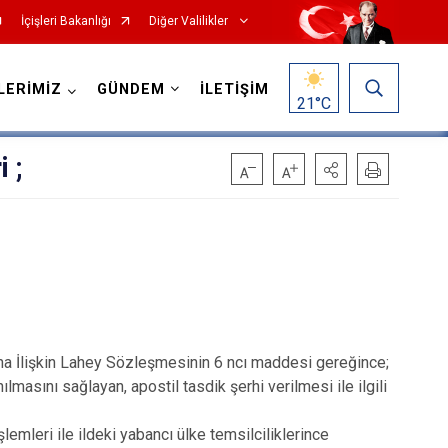
İçişleri Bakanlığı
Diğer Valilikler
LERİMİZ
GÜNDEM
İLETİŞİM
21
°C
 ;
ına İlişkin Lahey Sözleşmesinin 6 ncı maddesi gereğince;
lmasını sağlayan, apostil tasdik şerhi verilmesi ile ilgili
emleri ile ildeki yabancı ülke temsilciliklerince