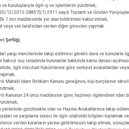
e kuruluşlarıyla ilgili iş ve işlemlerini yürütmek,
20/12/2013-28857)(1) 2911 sayılı Toplantı ve Gösteri Yürüyüşleri
k 1 inci maddesinde yer alan bildirimleri kabul etmek,
 veya vali tarafından verilen diğer görevleri yapmak.
ri Şefliği;
darî yargı mercilerinde takip edilmesi gerekli dava ve konularla ilg
ne haksız suç isnadında bulunanlar hakkında kamu davası açılması ta
halinde, ilgili mevzuat hükümlerine göre serbest avukatlardan veya 
 yapmak,
lı Mahalli İdare Birlikleri Kanunu gereğince, kişi borçlarının tahsil
ürütmek,
ılı Kanunun 24 üncü maddesine göre; hazineyi ilgilendiren idari 
 yürütmek,
gı yerlerinde görülmekte olan ve Hazine Avukatlarınca takip edilen
aları ve yargılama süreci ile ilgili istatistikî bilgileri toplamak 
erce verilen kararların yerine getirilmesini takip etmek, sonuçla