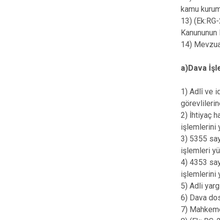
kamu kurum v
13) (Ek:RG-
Kanununun E
14) Mevzuat
a)Dava İşle
1) Adlî ve i
görevlileri
2) İhtiyaç 
işlemlerini
3) 5355 sayı
işlemleri y
4) 4353 say
işlemlerini
5) Adli yar
6) Dava dosy
7) Mahkemel