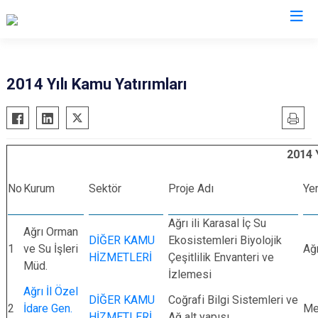
Valilikler
2014 Yılı Kamu Yatırımları
2014 Y
No
Kurum
Sektör
Proje Adı
Yer
Ağrı ili Karasal İç Su
Ağrı Orman
DİĞER KAMU
Ekosistemleri Biyolojik
1
ve Su İşleri
Ağr
HİZMETLERİ
Çeşitlilik Envanteri ve
Müd.
İzlemesi
Ağrı İl Özel
DİĞER KAMU
Coğrafi Bilgi Sistemleri ve
2
İdare Gen.
Me
HİZMETLERİ
Ağ alt yapısı